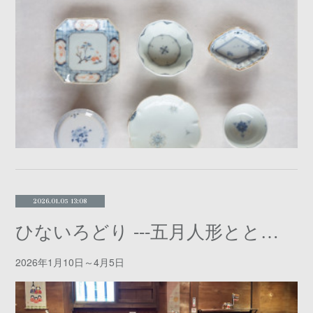
2026.01.05 13:08
ひないろどり ⁃⁃⁃五月人形とともに⁃⁃⁃
2026年1月10日～4月5日