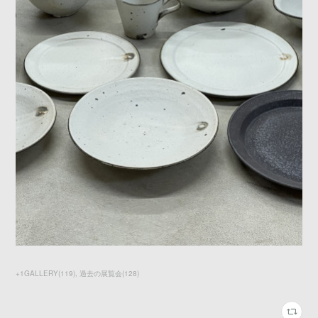
+1GALLERY
(
119
)
過去の展覧会
(
128
)