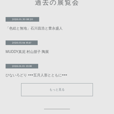
過去の展覧会
2026.05.30 08:20
「色絵と無地」石川昌浩と豊永盛人
2026.03.04 16:47
MUDDY真泥 村山朋子 陶展
2026.01.05 13:08
ひないろどり ⁃⁃⁃五月人形とともに⁃⁃⁃
もっと見る