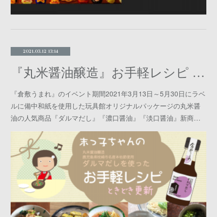
2021.03.12 13:14
『丸米醤油醸造』お手軽レシピ サイト
『倉敷うまれ』のイベント期間2021年3月13日～5月30日にラベ
ルに備中和紙を使用した玩具館オリジナルパッケージの丸米醤
油の人気商品『ダルマだし』『濃口醤油』『淡口醤油』新商…