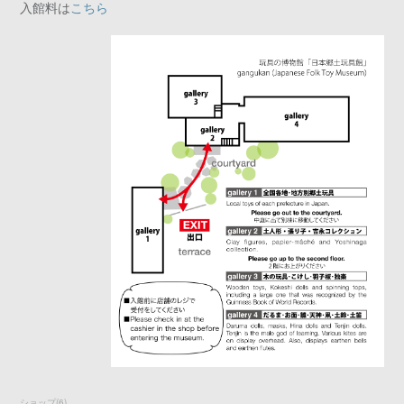
入館料は
こちら
ショップ
(
6
)