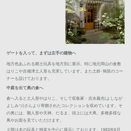
ゲートを入って、まずは左手の建物へ
地方色あふれる郷土玩具を地方別に展示。特に地元岡山の倉敷
はりこや吉備津土人形も充実しています。また土鈴･鳩笛のコー
ナーも設けております。
中庭を出て奥の倉へ
倉へ入ると土人形やはりこ、そして収集家・吉永義光(よしなが
よしみつ)さんより寄贈されたコレクションを収めています。そ
の奥には、雛人形や天神、だるま、頭上には大凧、多種多様な
凧やお面を見ていただけます。
２階は木の玩具と独楽を中心に展示しております。1983年6月