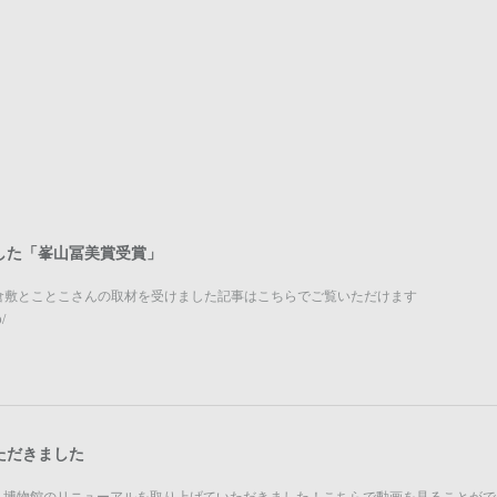
した「峯山冨美賞受賞」
倉敷とことこさんの取材を受けました記事はこちらでご覧いただけます
/
ただきました
で、博物館のリニューアルを取り上げていただきました！こちらで動画を見ることがで