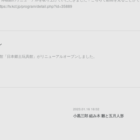
kct.jp/program/detail.php?id=35889
ン
博物館「日本郷土玩具館」がリニューアルオープンしました。
2023.01.16 16:02
小黒三郎 組み木 雛と五月人形