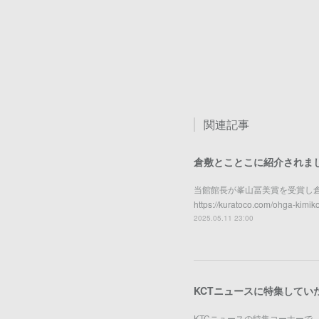
関連記事
倉敷とことこに紹介されま
当館館長が峯山冨美賞を受賞し
https://kuratoco.com/ohga-kimiko
2025.05.11 23:00
KCTニュースに特集してい
KTCニュースの特集コーナー