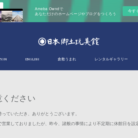
Ameba Owndで
今す
あなただけのホームページやブログをつくろう
TION
ENGLISH
倉敷うまれ
レンタルギャラリー
意ください
持っていただき、ありがとうございます。
で営業しておりましたが、昨今、諸般の事情により不定期に休館日を設