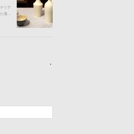
テリア
た場…