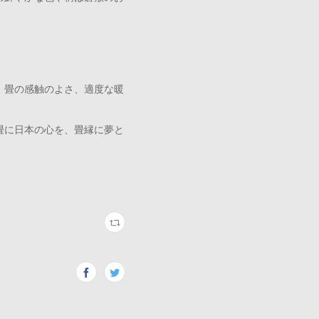
。畳の感触のよさ、適度な暖
畳に日本の心を、畳縁に夢と