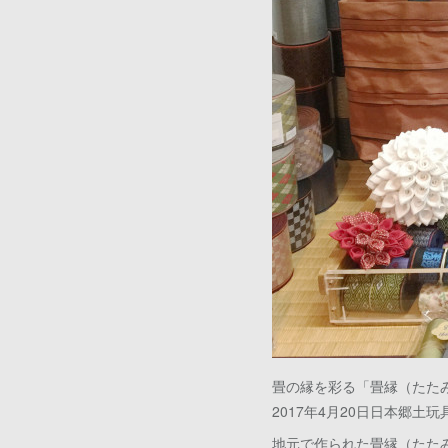
畳の縁を彩る「畳縁（たた
2017年4月20日日本郷土
地元で作られた畳縁（たた