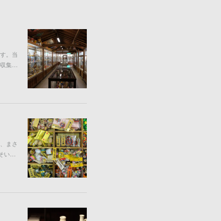
す。当
収集…
、まさ
そい…