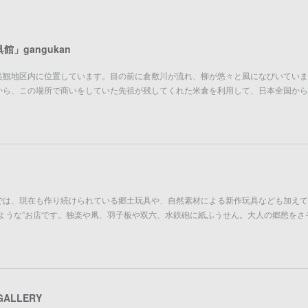
」gangukan
美観地区内に位置しています。目の前に倉敷川が流れ、柳が悠々と風になびいていま
から、この場所で商いをしていた先祖が残してくれた米倉を利用して、日本全国から
では、現在も作り続けられている郷土玩具や、自然素材による新作玩具なども加えて
ような”お店です。独楽や凧、羽子板や双六、水鉄砲に紙ふうせん。大人の郷愁をさ
ALLERY