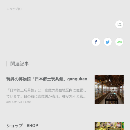
ショップ
(
6
)
関連記事
玩具の博物館「日本郷土玩具館」gangukan
「日本郷土玩具館」は、倉敷の美観地区内に位置し
ています。目の前に倉敷川が流れ、柳が悠々と風…
2017.04.03 15:00
ショップ SHOP