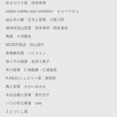
吹きガラス展 田井将博
okabe makiko solo exhibition オカベマキコ
組み木の雛・五月人形展 小黒三郎
酒津焼兜山窯展 岡本孝明・岡本達弥
陶展 十河隆史
MUDDY真泥 村山朋子
倉敷帆布展 バイストン
張り子の猫展 岩井小夜子
木の器展 仁城義勝・仁城逸景
K.KAJU/ジュエリー展 奥西和
陶人形展 さかいゆきみ
木目込雛人形展 黒竹京子
バリの手仕事展 coie
えとづくし展